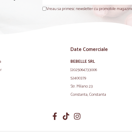
Vreau sa primesc newsletter cu promotiile magazinu
Date Comerciale
a
BEBELLE SRL
ur
J2025064733006
52400379
Str. Milano 23
Constanta, Constanta