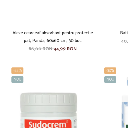
Aleze cearceaf absorbant pentru protectie
Bati
pat, Panda, 60x60 cm, 30 buc
40
86,00 RON
44,99 RON
-44%
-30%
NOU
NOU