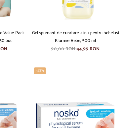
e Value Pack
Gel spumant de curatare 2 in 1 pentru bebelusi
 50 buc
Klorane Bebe, 500 ml
RON
90,00 RON
44,99 RON
-43%