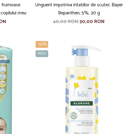
i frumoase
Unguent impotriva iritatiilor de scutec Bayer
l copilului meu
Bepanthen, 5%, 30 g
RON
40,00 RON
30,00 RON
-50%
NOU