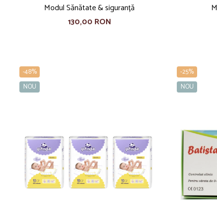
Modul Sănătate & siguranță
M
130,00 RON
-48%
-25%
NOU
NOU