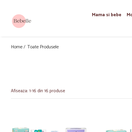
Mama si bebe
Mo
Home /
Toate Produsele
Afiseaza:
1-
16
din
16
produse